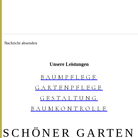
Nachricht absenden
Unsere Leistungen
B
A
U
M
P
F
L
E
G
E
G
A
R
T
E
N
P
F
L
E
G
E
G
E
S
T
A
L
T
U
N
G
B
A
U
M
K
O
N
T
R
O
L
L
E
SCHÖNER GARTEN