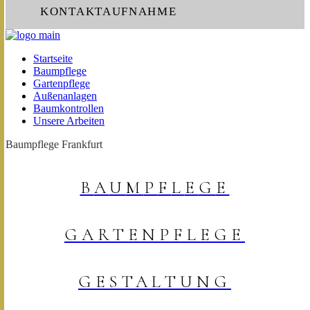
KONTAKTAUFNAHME
Startseite
Baumpflege
Gartenpflege
Außenanlagen
Baumkontrollen
Unsere Arbeiten
Baumpflege Frankfurt
B
A
U
M
P
F
L
E
G
E
G
A
R
T
E
N
P
F
L
E
G
E
G
E
S
T
A
L
T
U
N
G