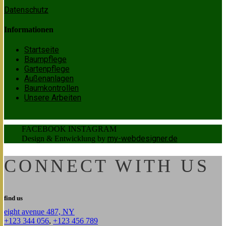
Datenschutz
Informationen
Startseite
Baumpflege
Gartenpflege
Außenanlagen
Baumkontrollen
Unsere Arbeiten
FACEBOOK
INSTAGRAM
my-webdesigner.de
Design & Entwicklung by
CONNECT WITH US
find us
eight avenue 487, NY
+123 344 056
,
+123 456 789