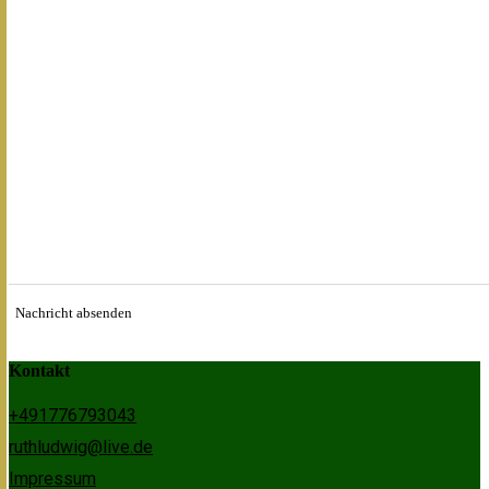
Nachricht absenden
Kontakt
+491776793043
ruthludwig@live.de
Impressum