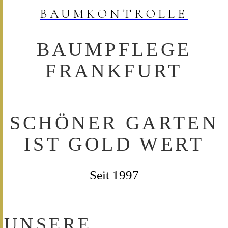
B
A
U
M
K
O
N
T
R
O
L
L
E
BAUMPFLEGE
FRANKFURT
SCHÖNER GARTEN
IST GOLD WERT
Seit 1997
UNSERE