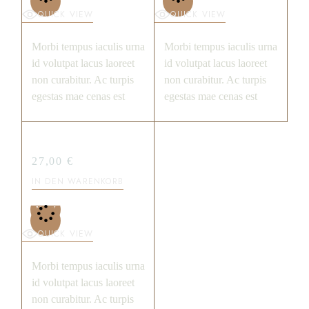
QUICK VIEW
QUICK VIEW
Morbi tempus iaculis urna
Morbi tempus iaculis urna
id volutpat lacus laoreet
id volutpat lacus laoreet
non curabitur. Ac turpis
non curabitur. Ac turpis
egestas mae cenas est
egestas mae cenas est
PECAN SANDIES
27,00
€
IN DEN WARENKORB
NEW
QUICK VIEW
Morbi tempus iaculis urna
id volutpat lacus laoreet
non curabitur. Ac turpis