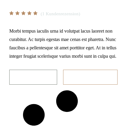
21,00
€
(
1
Kundenrezension)
Morbi tempus iaculis urna id volutpat lacus laoreet non
curabitur. Ac turpis egestas mae cenas est pharetra. Nunc
faucibus a pellentesque sit amet porttitor eget. At in tellus
integer feugiat scelerisque varius morbi sunt in culpa qui.
IN DEN WARENKORB
QUANTITY
Caramel & Nut quantity