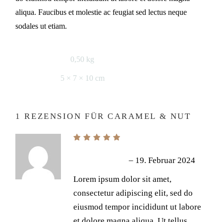
aliqua. Faucibus et molestie ac feugiat sed lectus neque
sodales ut etiam.
0,50 kg
GEWICHT
5 × 7 × 10 cm
MASSE
1 REZENSION FÜR
CARAMEL & NUT
–
19. Februar 2024
GINA VINCENT
Lorem ipsum dolor sit amet,
consectetur adipiscing elit, sed do
eiusmod tempor incididunt ut labore
et dolore magna aliqua. Ut tellus