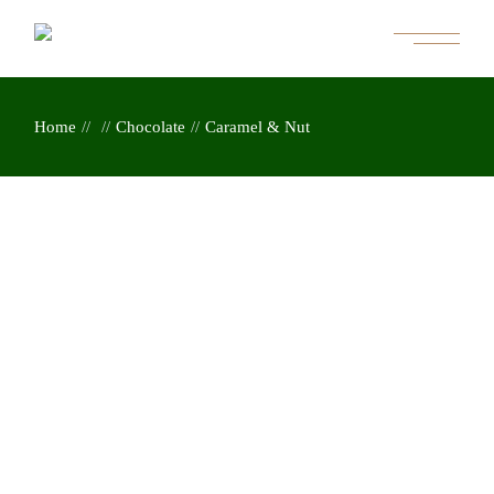
Skip
to
the
content
Home
Chocolate
Caramel & Nut