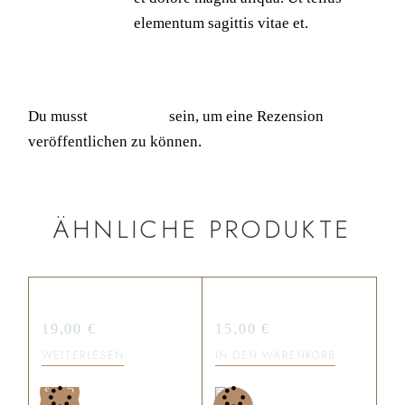
elementum sagittis vitae et.
FÜGE DEINE REZENSION HINZU
Du musst
angemeldet
sein, um eine Rezension
veröffentlichen zu können.
ÄHNLICHE PRODUKTE
CHOCO CREME
CHOCO PRALINES
19,00
€
15,00
€
WEITERLESEN
IN DEN WARENKORB
SOLD