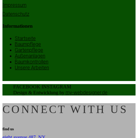
Impressum
Datenschutz
Informationen
Startseite
Baumpflege
Gartenpflege
Außenanlagen
Baumkontrollen
Unsere Arbeiten
FACEBOOK
INSTAGRAM
my-webdesigner.de
Design & Entwicklung by
CONNECT WITH US
find us
eight avenue 487, NY