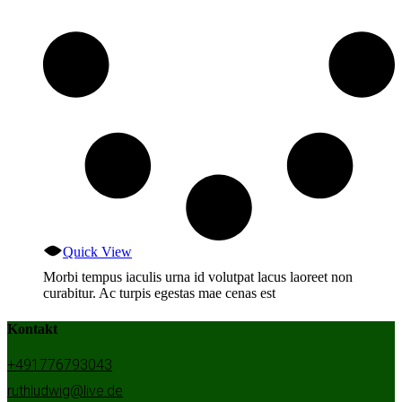
Quick View
Morbi tempus iaculis urna id volutpat lacus laoreet non
curabitur. Ac turpis egestas mae cenas est
Kontakt
+491776793043
ruthludwig@live.de