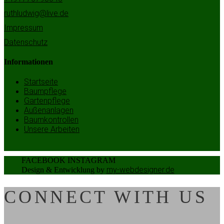
ruthludwig@live.de
Impressum
Datenschutz
Informationen
Startseite
Baumpflege
Gartenpflege
Außenanlagen
Baumkontrollen
Unsere Arbeiten
FACEBOOK
INSTAGRAM
my-webdesigner.de
Design & Entwicklung by
CONNECT WITH US