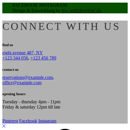
FACEBOOK
INSTAGRAM
my-webdesigner.de
Design & Entwicklung by
CONNECT WITH US
find us
eight avenue 487, NY
+123 344 056
,
+123 456 789
contact us
reservations@example.com
,
office@example.com
opening hours
Tuesday - thursday 4pm - 11pm
Friday & saturday 12pm till late
Pinterest
Facebook
Instagram