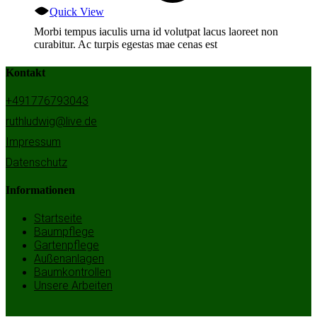
Quick View
Morbi tempus iaculis urna id volutpat lacus laoreet non
curabitur. Ac turpis egestas mae cenas est
Kontakt
+491776793043
ruthludwig@live.de
Impressum
Datenschutz
Informationen
Startseite
Baumpflege
Gartenpflege
Außenanlagen
Baumkontrollen
Unsere Arbeiten