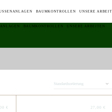
USSENANLAGEN
BAUMKONTROLLEN
UNSERE ARBEI
ANLAGEN
BAUMKONTROLLEN
UNSERE ARBEITEN
PECAN SANDIES
,00
€
27,00
€