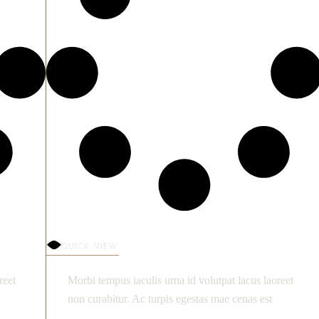
QUICK VIEW
reet
Morbi tempus iaculis urna id volutpat lacus laoreet
non curabitur. Ac turpis egestas mae cenas est