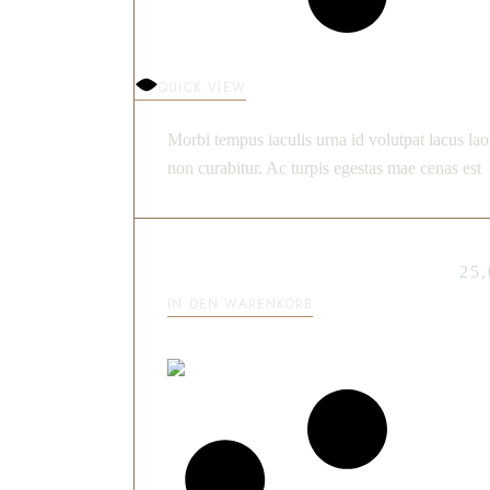
QUICK VIEW
Morbi tempus iaculis urna id volutpat lacus lao
non curabitur. Ac turpis egestas mae cenas est
SWEET BITE
25
IN DEN WARENKORB