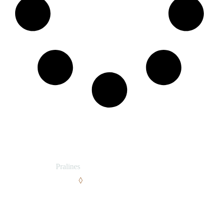
Add to wishlist
SKU:
13
CATEGORY:
Pralines
TAGS:
PRALINES
SWEET
BESCHREIBUNG