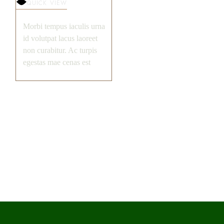
QUICK VIEW
Morbi tempus iaculis urna
id volutpat lacus laoreet
non curabitur. Ac turpis
egestas mae cenas est