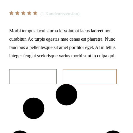
17,00
€
(
1
Kundenrezension)
Morbi tempus iaculis urna id volutpat lacus laoreet non
curabitur. Ac turpis egestas mae cenas est pharetra. Nunc
faucibus a pellentesque sit amet porttitor eget. At in tellus
integer feugiat scelerisque varius morbi sunt in culpa qui.
IN DEN WARENKORB
QUANTITY
Choco Passion quantity