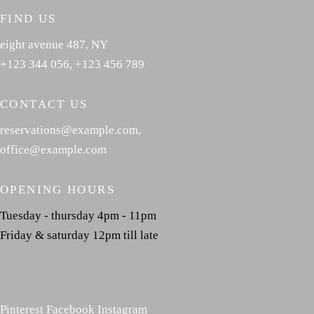
FIND US
eight avenue 487, NY
+123 344 056
,
+123 456 789
CONTACT US
reservations@example.com
,
office@example.com
OPENING HOURS
Tuesday - thursday 4pm - 11pm
Friday & saturday 12pm till late
Pinterest
Facebook
Instagram