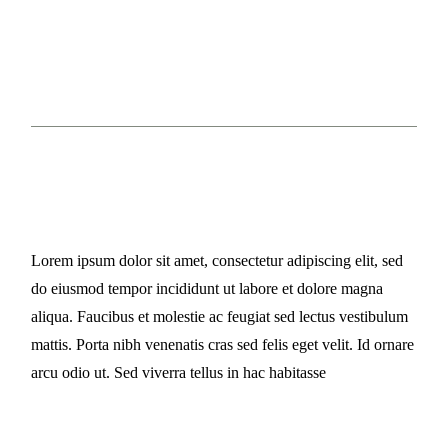
ZUSÄTZLICHE INFORMATIONEN
REZENSIONEN (1)
NUTRITIONAL VALUES PER 100G
Lorem ipsum dolor sit amet, consectetur adipiscing elit, sed
do eiusmod tempor incididunt ut labore et dolore magna
aliqua. Faucibus et molestie ac feugiat sed lectus vestibulum
mattis. Porta nibh venenatis cras sed felis eget velit. Id ornare
arcu odio ut. Sed viverra tellus in hac habitasse
LOCAL INGREDIENTS