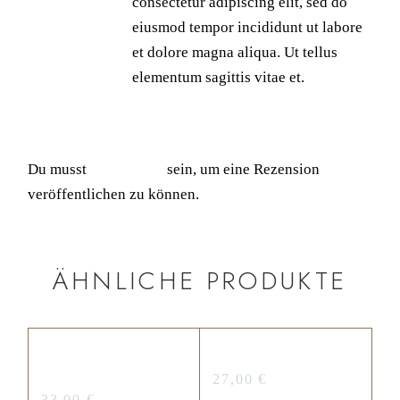
consectetur adipiscing elit, sed do
eiusmod tempor incididunt ut labore
et dolore magna aliqua. Ut tellus
elementum sagittis vitae et.
FÜGE DEINE REZENSION HINZU
Du musst
angemeldet
sein, um eine Rezension
veröffentlichen zu können.
ÄHNLICHE PRODUKTE
CRUNCH
SWEET SUPRISE
PRALINES
27,00
€
33,00
€