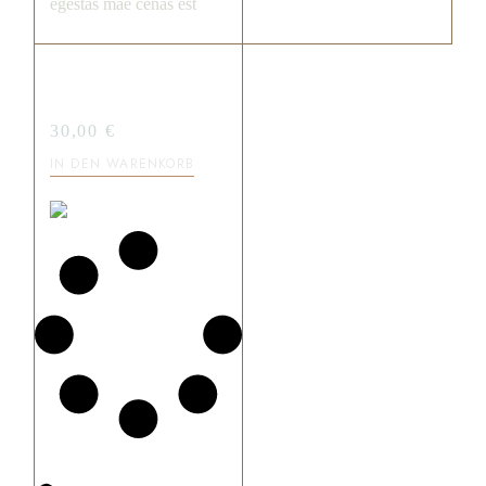
egestas mae cenas est
BLUEBERRY
CREAM
30,00
€
IN DEN WARENKORB