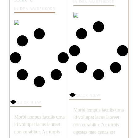
IN DEN WARENKORB
IN DEN WARENKORB
QUICK VIEW
QUICK VIEW
Morbi tempus iaculis urna
Morbi tempus iaculis urna
id volutpat lacus laoreet
id volutpat lacus laoreet
non curabitur. Ac turpis
non curabitur. Ac turpis
egestas mae cenas est