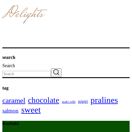
Delights
search
Search
tag
pralines
chocolate
caramel
nigiri
maki rolls
sweet
salmon
Kontakt