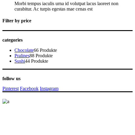
Morbi tempus iaculis urna id volutpat lacus laoreet non
curabitur. Ac turpis egestas mae cenas est
Filter by price
categories
Chocolate
6
6 Produkte
Pralines
8
8 Produkte
Sushi
4
4 Produkte
follow us
Pinterest
Facebook
Instagram