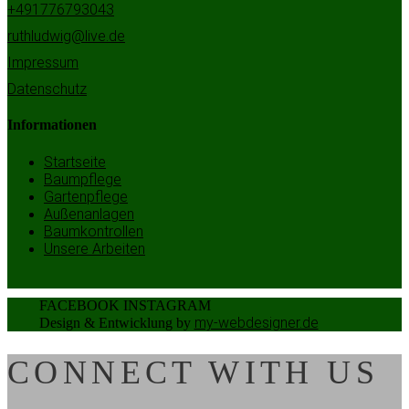
+491776793043
ruthludwig@live.de
Impressum
Datenschutz
Informationen
Startseite
Baumpflege
Gartenpflege
Außenanlagen
Baumkontrollen
Unsere Arbeiten
FACEBOOK
INSTAGRAM
my-webdesigner.de
Design & Entwicklung by
CONNECT WITH US